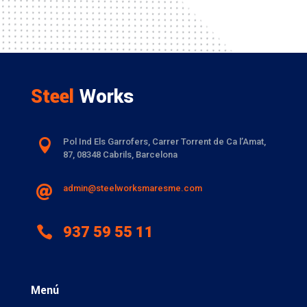
Steel
Works

Pol Ind Els Garrofers, Carrer Torrent de Ca l’Amat
,
87, 08348 Cabrils, Barcelona
admin@steelworksmaresme.com


937 59 55 11
Menú