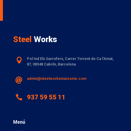
Steel
Works

Pol Ind Els Garrofers, Carrer Torrent de Ca l’Amat
,
87, 08348 Cabrils, Barcelona
admin@steelworksmaresme.com


937 59 55 11
Menú